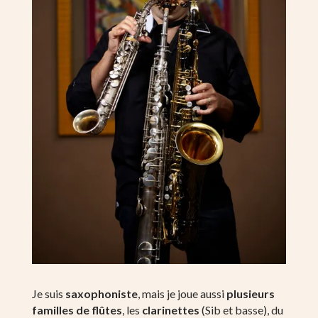
Je suis
saxophoniste
, mais je joue aussi
plusieurs
familles de flûtes
, les
clarinettes
(Sib et basse), du