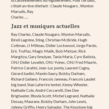
occasionnellement ou régulièrement. Pour certains,
c’était un rêve d’enfant : Claude Nougaro , Wynton
Marsalis, Ray
Charles ….
Jazz et musiques actuelles
Ray Charles, Claude Nougaro, Wynton Marsalis,
Bireli Lagrène, Sting, Christian McBride, Hugh
Coltman, JJ Milteau, Didier Lockwood, Jorge Pardo,
Eric Truffaz, Magic Malik, Bob Mintzer, Rick
Margitza, Gary Smulyan, Tania Maria, Cyro Batista,
ONJ Didier Levallet, ONJ Yvinec, ONJ Fred Maurin,
Patrice Caratini, Jean-Luc ponty, Laurent Cugny,
Gerard badini, Maxim Saury, Bobby Durham,
Richard Galiano, Francois Janneau, Francois Laudet
big band, Stan Laferrire tentet, Kenny Wheeler,
Nathalie Cole, André Ceccarelli, Dee Dee
Brigtwater, Rhoda Scott, Michel Legrand, Nathalie
Dessay, Maurane, Bobby Durham, John Lewis,
Johnny Griffin, Henry Salvador, The Keystone big