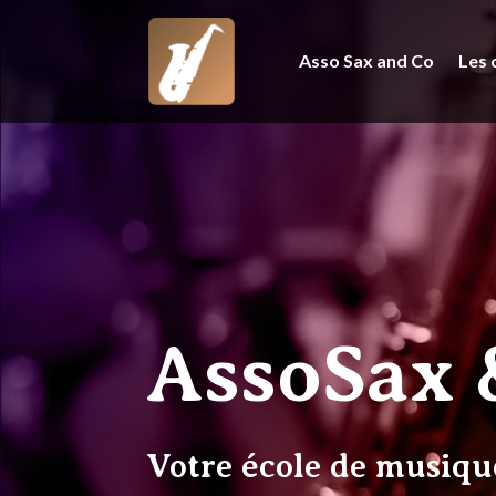
Asso Sax and Co
Les 
AssoSax 
Votre école de musiqu