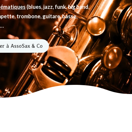
thématiques
(blues, jazz, funk, big band,
mpette, trombone, guitare, basse,
e…
er à AssoSax & Co