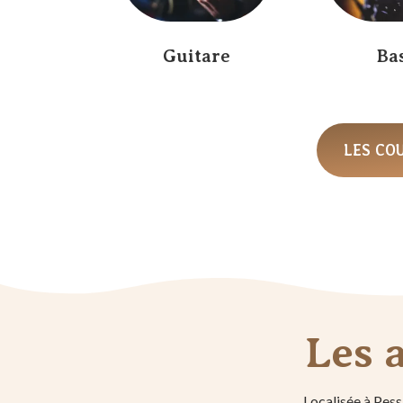
Guitare
Ba
LES CO
Les 
Localisée à Pess