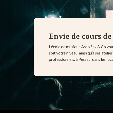
Envie de cours de
L’école de musique Asso Sax & Co vous
soit votre niveau, ainsi qu’à ses atel
professionnels. à Pessac, dans les l