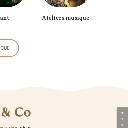
ant
Ateliers musique
IQUE
 & Co
cours de musique,