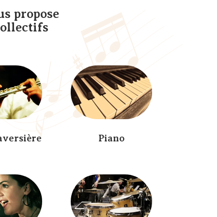
us propose
ollectifs
aversière
Piano