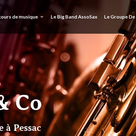
cours de musique
Le Big Band AssoSax
Le Groupe De
& Co
e à Pessac