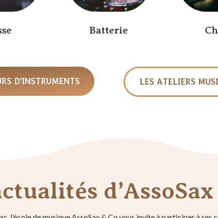
sse
Batterie
Ch
URS D'INSTRUMENTS
LES ATELIERS MUS
actualités d’AssoSax
ac, l’école de musique AssoSax & Co vous invite à participer à ses 