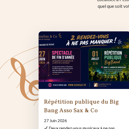
quel que soit vo
Répétition publique du Big
Bang Asso Sax & Co
27 Juin 2026
🎷 Deux rendez-vous musicaux à ne pas