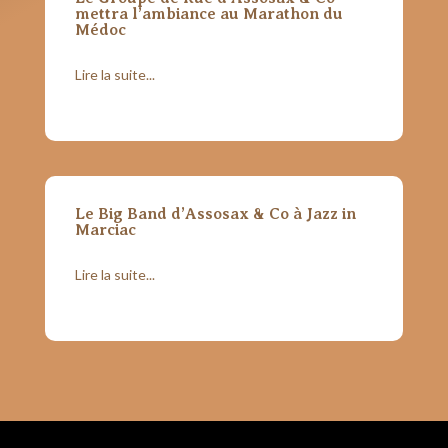
mettra l’ambiance au Marathon du
Médoc
Lire la suite...
Le Big Band d’Assosax & Co à Jazz in
Marciac
Lire la suite...